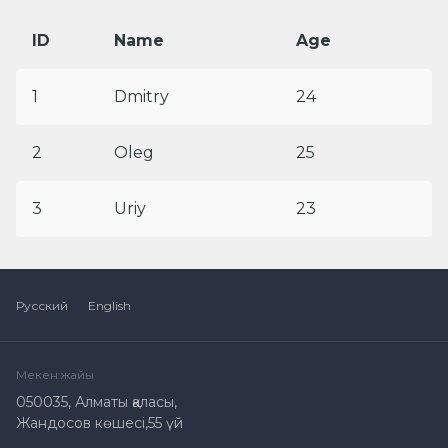
ID
Name
Age
1
Dmitry
24
2
Oleg
25
3
Uriy
23
Русский
English
Мекен жайы
050035, Алматы қаласы,
Жандосов көшесі,55 үй