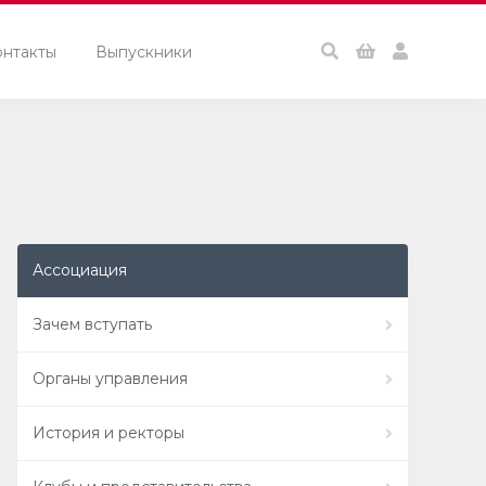
онтакты
Выпускники
Ассоциация
Зачем вступать
Органы управления
История и ректоры