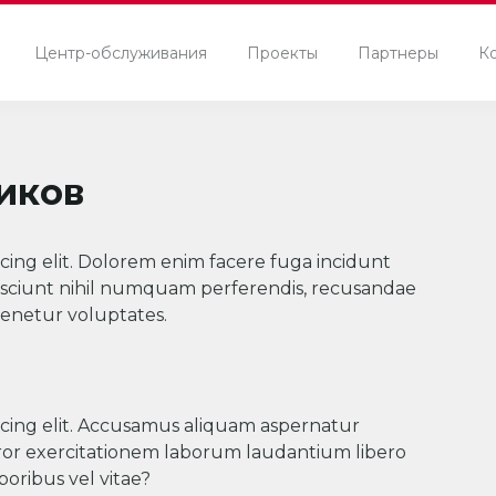
Центр-обслуживания
Проекты
Партнеры
К
иков
icing elit. Dolorem enim facere fuga incidunt
sciunt nihil numquam perferendis, recusandae
tenetur voluptates.
icing elit. Accusamus aliquam aspernatur
ror exercitationem laborum laudantium libero
oribus vel vitae?