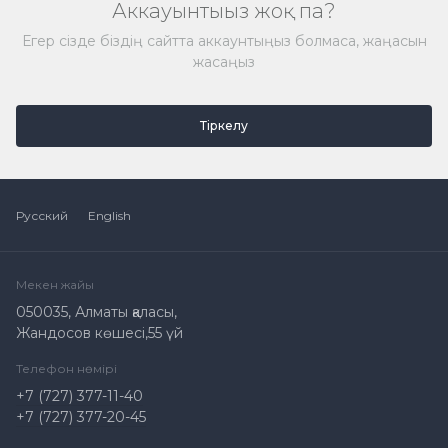
Аккауынтыңыз жоқ па?
Егер сізде біздің сайтта аккаунтыңыз болмаса, жаңасын
жасаңыз
Тіркелу
Русский
English
Мекен жайы
050035, Алматы қаласы,
Жандосов көшесі,55 үй
Телефон нөмірі
+7 (727) 377-11-40
+7 (727) 377-20-45