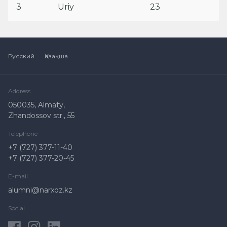
3
Uriy
23
Русский
Қазақша
Address
050035, Almaty,
Zhandossov str., 55
Telephone
+7 (727) 377-11-40
+7 (727) 377-20-45
E-mail
alumni@narxoz.kz
Social