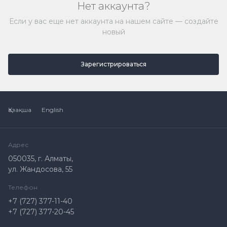
Нет аккаунта?
Если у вас еще нет аккаунта на нашем сайте — создайте
новый
Зарегистрироваться
Қазақша
English
Адрес
050035, г. Алматы,
ул. Жандосова, 55
Телефон
+7 (727) 377-11-40
+7 (727) 377-20-45